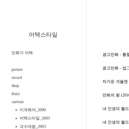
어택스타일
만화가 어택
광고만화 - 황
광고만화 - 
picture
record
차가운 겨울엔 가슴
shop
diary
만화의 왕 (201
cartoon
내 인생의 월드컵 
이게뭐야_2000
어택스타일_2003
내 인생의 월드컵
괴수대왕_2003