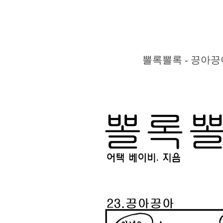
뽈록뽈록 - 끙아끙