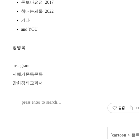
돈보다요정_2017
침대는괴물_2022
기타
and YOU
방명록
instagram
지혜가쫀득쫀득
만화경제교과서
공감
'
cartoon
>
뽈록