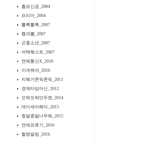
흡묘신공_2004
프리더_2004
뽈록뽈록_2007
햄과뽈_2007
곤충소년_2007
어택퀘스트_2007
연예통신X_2010
이게뭐야_2010
지혜가쫀득쫀득_2011
경제타임머신_2012
모락모락만두맨_2014
데이세이헤이_2015
종말종말너무해_2015
연애표류기_2016
할랑말랑_2016