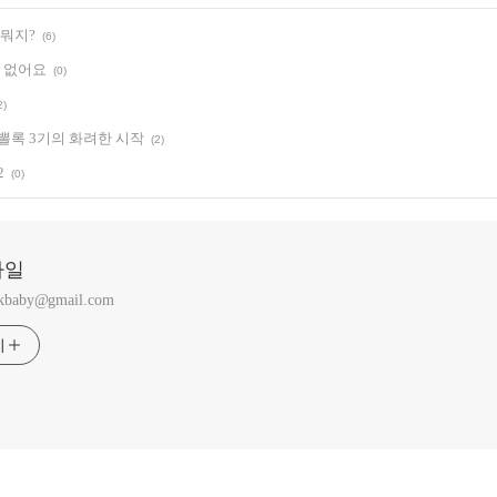
 뭐지?
(6)
수 없어요
(0)
2)
뽈록 3기의 화려한 시작
(2)
2
(0)
타일
ckbaby@gmail.com
기