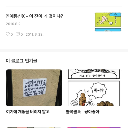
연예통신X - 이 잔이 네 것이냐?
글 내용
2010.8.2
0
0
2011. 9. 23.
이 블로그 인기글
여기에 개똥을 버리지 말고
뽈록뽈록 - 끙아끙아